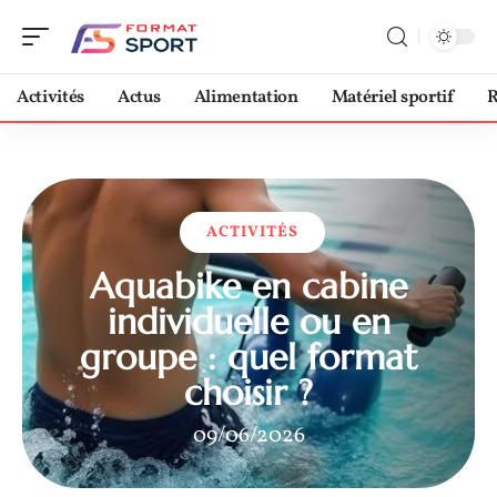
Activités
Actus
Alimentation
Matériel sportif
R
ACTIVITÉS
Aquabike en cabine
individuelle ou en
groupe : quel format
choisir ?
09/06/2026