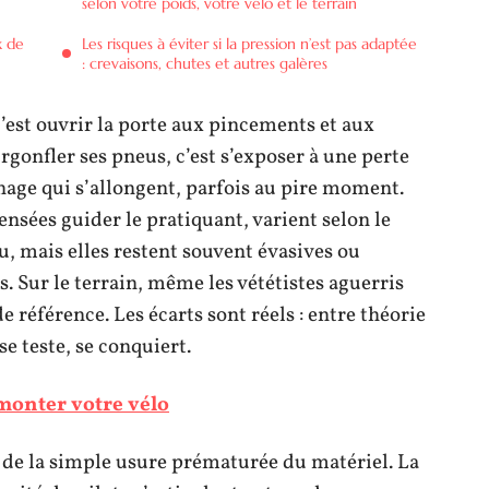
selon votre poids, votre vélo et le terrain
x de
Les risques à éviter si la pression n’est pas adaptée
: crevaisons, chutes et autres galères
’est ouvrir la porte aux pincements et aux
urgonfler ses pneus, c’est s’exposer à une perte
inage qui s’allongent, parfois au pire moment.
sées guider le pratiquant, varient selon le
u, mais elles restent souvent évasives ou
ns. Sur le terrain, même les vététistes aguerris
 référence. Les écarts sont réels : entre théorie
se teste, se conquiert.
monter votre vélo
 de la simple usure prématurée du matériel. La