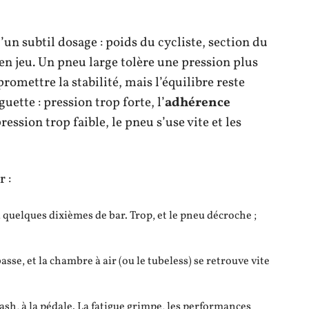
’un subtil dosage : poids du cycliste, section du
en jeu. Un pneu large tolère une pression plus
romettre la stabilité, mais l’équilibre reste
uette : pression trop forte, l’
adhérence
ression trop faible, le pneu s’use vite et les
r :
 à quelques dixièmes de bar. Trop, et le pneu décroche ;
asse, et la chambre à air (ou le tubeless) se retrouve vite
ash, à la pédale. La fatigue grimpe, les performances