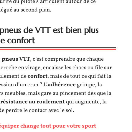
écurité du pilote s’articulent autour de ce
légué au second plan.
 pneus de VTT est bien plus
de confort
s pneus VTT
, c’est comprendre que chaque
ccroche en virage, encaisse les chocs ou file sur
seulement de
confort
, mais de tout ce qui fait la
ession d’un cran ? L’
adhérence
grimpe, la
iers meubles, mais gare au pincement dès que la
a
résistance au roulement
qui augmente, la
de perdre le contact avec le sol.
équiper change tout pour votre sport