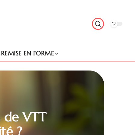
REMISE EN FORME
s de VTT
ité ?