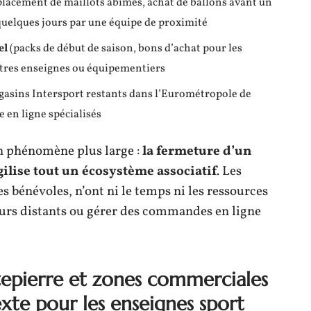
acement de maillots abîmés, achat de ballons avant un
 quelques jours par une équipe de proximité
el
(packs de début de saison, bons d’achat pour les
autres enseignes ou équipementiers
agasins Intersport restants dans l’Eurométropole de
e en ligne spécialisés
un phénomène plus large :
la fermeture d’un
ilise tout un écosystème associatif
. Les
es bénévoles, n’ont ni le temps ni les ressources
eurs distants ou gérer des commandes en ligne
epierre et zones commerciales
exte pour les enseignes sport