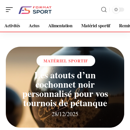
Activités
Actus
Alimentation
Matériel sportif
Remis
MATÉRIEL SPORTIF
Les atouts d’un
cochonnet noir
personnalisé pour vos
tournois de pétanque
28/12/2025