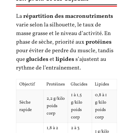
La
répartition des macronutriments
varie selon la silhouette, le taux de
masse grasse et le niveau d’activité. En
phase de sèche, priorité aux
protéines
pour éviter de perdre du muscle, tandis
que
glucides
et
lipides
s’ajustent au
rythme de l’entraînement.
Objectif
Protéines
Glucides
Lipides
1 à 1,5
0,8 à 1
2,2 g/kilo
Sèche
g/kilo
g/kilo
poids
rapide
poids
poids
corp
corp
corp
1,8 à 2
2 à 3
1 g/kilo