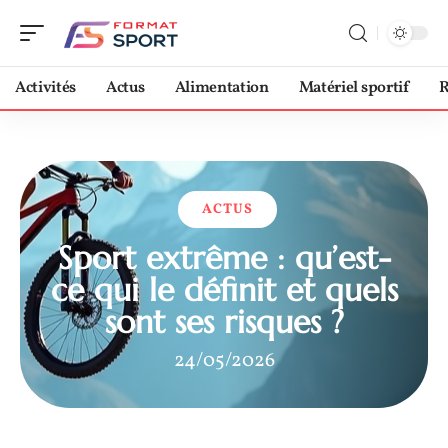
Activités
Actus
Alimentation
Matériel sportif
R
ACTUS
Sport extrême : qu’est-
ce qui le définit et quels
sont ses risques ?
24/05/2026