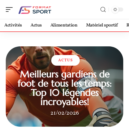
Activités
Actus
Alimentation
Matériel sportif
R
ACTUS
Meilleurs gardiens de
foot de tous les temps:
Top 10 légendes
incroyables!
21/02/2026