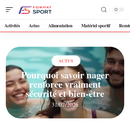
Activités
Actus
Alimentation
Matériel sportif
Remis
ACTUS
Pourquoi savoir nager
renforce vraiment
sécurité et bien-être
31/07/2026