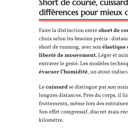
Short de course, cuissar
différences pour mieux c
Faire la distinction entre
short de co
choix selon les besoins précis : dist
short de running, avec son
élastique
liberté de mouvement
. Léger et mi
entraver le geste. Les modèles techni
évacuer l’humidité
, un atout indiscu
Le
cuissard
se distingue par son mai
longues distances. Près du corps, il li
frottements, même lors des entraîneme
Son effet compressif, discret mais rée
kilomètre.