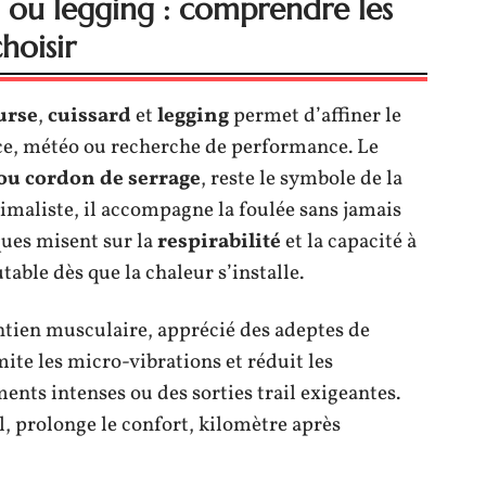
d ou legging : comprendre les
hoisir
urse
,
cuissard
et
legging
permet d’affiner le
ance, météo ou recherche de performance. Le
 ou cordon de serrage
, reste le symbole de la
nimaliste, il accompagne la foulée sans jamais
ques misent sur la
respirabilité
et la capacité à
table dès que la chaleur s’installe.
ntien musculaire, apprécié des adeptes de
mite les micro-vibrations et réduit les
nts intenses ou des sorties trail exigeantes.
l, prolonge le confort, kilomètre après