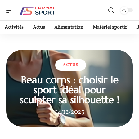
Activités
Actus
Alimentation
Matériel sportif
R
ACTUS
Beau corps : choisir le
sport idéal pour
sculpter sa silhouette !
14/12/2025