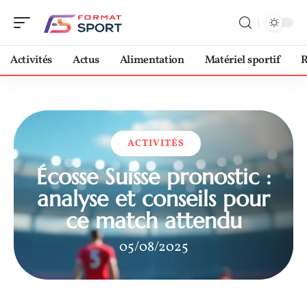
Activités
Actus
Alimentation
Matériel sportif
R
ACTIVITÉS
Écosse Suisse pronostic :
analyse et conseils pour
ce match attendu
05/08/2025