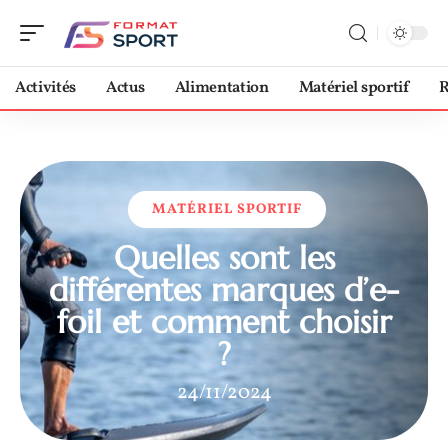
Activités
Actus
Alimentation
Matériel sportif
R
MATÉRIEL SPORTIF
Quelles sont les
différentes marques d’e-
foil et comment choisir
?
24/11/2024