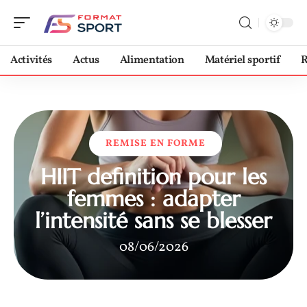
Activités
Actus
Alimentation
Matériel sportif
R
REMISE EN FORME
HIIT definition pour les
femmes : adapter
l’intensité sans se blesser
08/06/2026