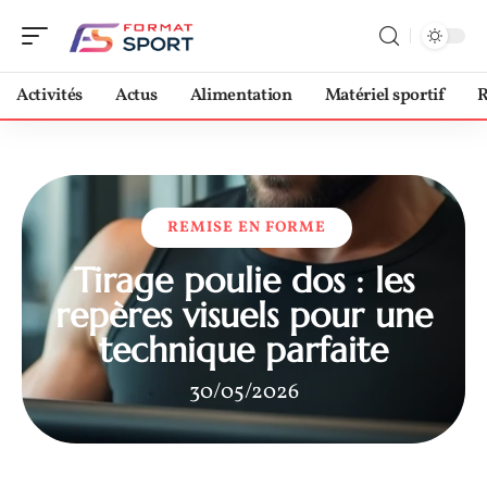
Activités
Actus
Alimentation
Matériel sportif
R
REMISE EN FORME
Tirage poulie dos : les
repères visuels pour une
technique parfaite
30/05/2026