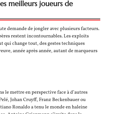
les meilleurs joueurs de
oute demande de jongler avec plusieurs facteurs.
pères restent incontournables. Les exploits
ut qui change tout, des gestes techniques
preuve, année après année, autant de marqueurs
s le mettre en perspective face à d’autres
Pelé, Johan Cruyff, Franz Beckenbauer ou
stiano Ronaldo a tenu le monde en haleine