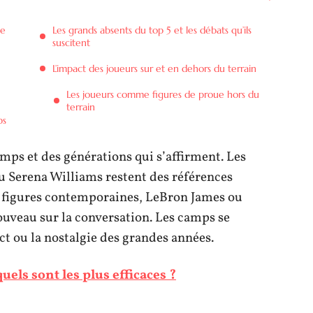
de
Les grands absents du top 5 et les débats qu’ils
suscitent
L’impact des joueurs sur et en dehors du terrain
Les joueurs comme figures de proue hors du
terrain
ps
mps et des générations qui s’affirment. Les
 Serena Williams restent des références
de figures contemporaines, LeBron James ou
nouveau sur la conversation. Les camps se
ct ou la nostalgie des grandes années.
uels sont les plus efficaces ?