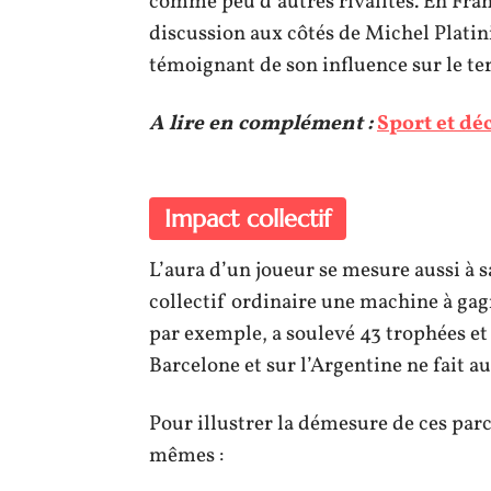
comme peu d’autres rivalités. En Fra
discussion aux côtés de Michel Platin
témoignant de son influence sur le te
A lire en complément :
Sport et déc
Impact collectif
L’aura d’un joueur se mesure aussi à s
collectif ordinaire une machine à gagn
par exemple, a soulevé 43 trophées et 
Barcelone et sur l’Argentine ne fait a
Pour illustrer la démesure de ces parc
mêmes :