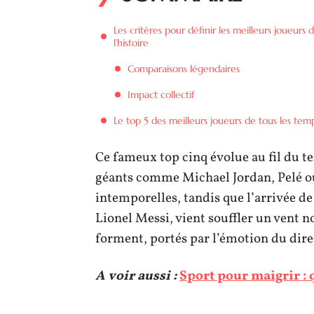
Les critères pour définir les meilleurs joueurs 
l’histoire
Comparaisons légendaires
Impact collectif
Le top 5 des meilleurs joueurs de tous les tem
Ce fameux top cinq évolue au fil du te
géants comme Michael Jordan, Pelé ou
intemporelles, tandis que l’arrivée 
Lionel Messi, vient souffler un vent 
forment, portés par l’émotion du dire
A voir aussi :
Sport pour maigrir : q