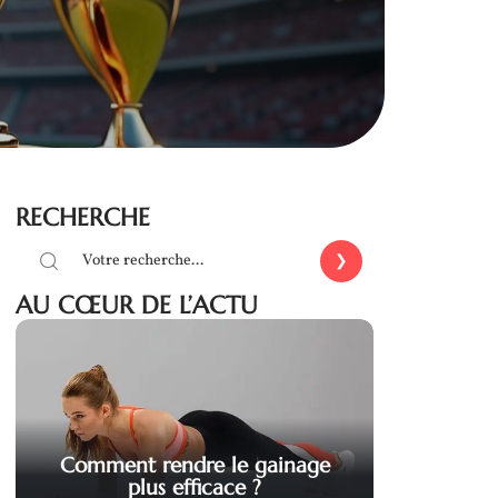
RECHERCHE
AU CŒUR DE L’ACTU
Comment rendre le gainage
plus efficace ?