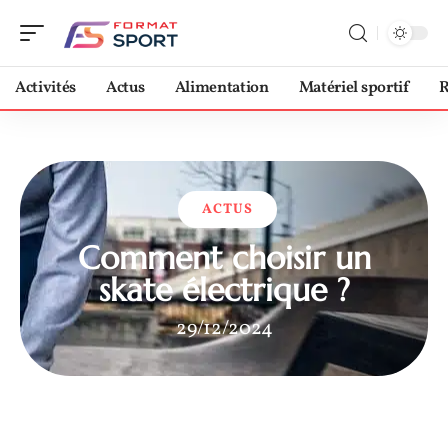
Activités
Actus
Alimentation
Matériel sportif
R
ACTUS
Comment choisir un
skate électrique ?
29/12/2024